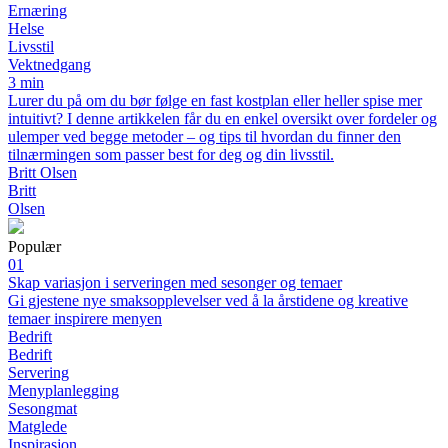
Ernæring
Helse
Livsstil
Vektnedgang
3 min
Lurer du på om du bør følge en fast kostplan eller heller spise mer
intuitivt? I denne artikkelen får du en enkel oversikt over fordeler og
ulemper ved begge metoder – og tips til hvordan du finner den
tilnærmingen som passer best for deg og din livsstil.
Britt Olsen
Britt
Olsen
Populær
01
Skap variasjon i serveringen med sesonger og temaer
Gi gjestene nye smaksopplevelser ved å la årstidene og kreative
temaer inspirere menyen
Bedrift
Bedrift
Servering
Menyplanlegging
Sesongmat
Matglede
Inspirasjon