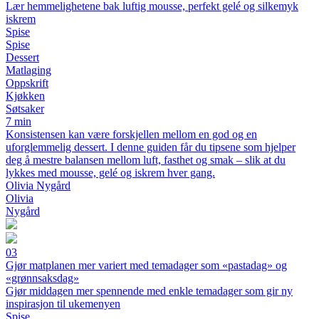
Lær hemmelighetene bak luftig mousse, perfekt gelé og silkemyk
iskrem
Spise
Spise
Dessert
Matlaging
Oppskrift
Kjøkken
Søtsaker
7 min
Konsistensen kan være forskjellen mellom en god og en
uforglemmelig dessert. I denne guiden får du tipsene som hjelper
deg å mestre balansen mellom luft, fasthet og smak – slik at du
lykkes med mousse, gelé og iskrem hver gang.
Olivia Nygård
Olivia
Nygård
03
Gjør matplanen mer variert med temadager som «pastadag» og
«grønnsaksdag»
Gjør middagen mer spennende med enkle temadager som gir ny
inspirasjon til ukemenyen
Spise