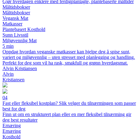
Gjør hverdagen enklere med ferdigplanlagte, plantebaserte måltider
Måltidsbokser
Måltidsbokser
Vegansk Mat
Matkasser
Plantebasert Kosthold
Sunn Livsstil
Miljøvennlig Mat
5 min
Oppdag hvordan veganske matkasser kan hjelpe deg å spise sunt,
variert og miljøvennlig – uten stresset med planlegging og handling.
Perfekt for deg som vil ha rask, smakfull og grønn hverdagsmat.
Alvin Kristiansen
Alvin
Kristiansen
04
Fast eller fleksibel kostplan? Slik velger du tilnærmingen som passer
best for deg
Finn ut om en strukturert plan eller en mer fleksibel tilnærming gir
deg best resultater
Ernæring
Ernæring
Kosthold