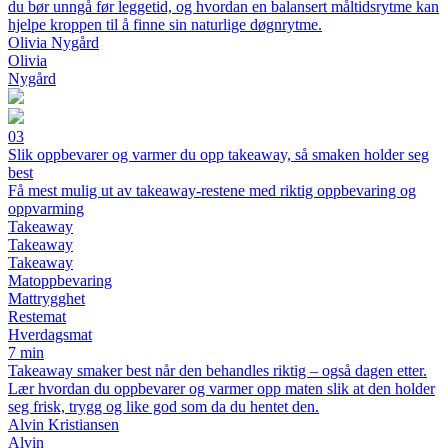
du bør unngå før leggetid, og hvordan en balansert måltidsrytme kan
hjelpe kroppen til å finne sin naturlige døgnrytme.
Olivia Nygård
Olivia
Nygård
03
Slik oppbevarer og varmer du opp takeaway, så smaken holder seg
best
Få mest mulig ut av takeaway-restene med riktig oppbevaring og
oppvarming
Takeaway
Takeaway
Takeaway
Matoppbevaring
Mattrygghet
Restemat
Hverdagsmat
7 min
Takeaway smaker best når den behandles riktig – også dagen etter.
Lær hvordan du oppbevarer og varmer opp maten slik at den holder
seg frisk, trygg og like god som da du hentet den.
Alvin Kristiansen
Alvin