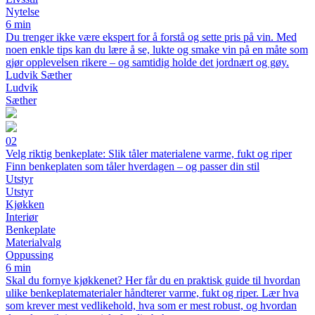
Nytelse
6 min
Du trenger ikke være ekspert for å forstå og sette pris på vin. Med
noen enkle tips kan du lære å se, lukte og smake vin på en måte som
gjør opplevelsen rikere – og samtidig holde det jordnært og gøy.
Ludvik Sæther
Ludvik
Sæther
02
Velg riktig benkeplate: Slik tåler materialene varme, fukt og riper
Finn benkeplaten som tåler hverdagen – og passer din stil
Utstyr
Utstyr
Kjøkken
Interiør
Benkeplate
Materialvalg
Oppussing
6 min
Skal du fornye kjøkkenet? Her får du en praktisk guide til hvordan
ulike benkeplatematerialer håndterer varme, fukt og riper. Lær hva
som krever mest vedlikehold, hva som er mest robust, og hvordan