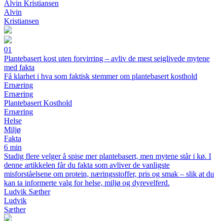
Alvin Kristiansen
Alvin
Kristiansen
01
Plantebasert kost uten forvirring – avliv de mest seiglivede mytene
med fakta
Få klarhet i hva som faktisk stemmer om plantebasert kosthold
Ernæring
Ernæring
Plantebasert Kosthold
Ernæring
Helse
Miljø
Fakta
6 min
Stadig flere velger å spise mer plantebasert, men mytene står i kø. I
denne artikkelen får du fakta som avliver de vanligste
misforståelsene om protein, næringsstoffer, pris og smak – slik at du
kan ta informerte valg for helse, miljø og dyrevelferd.
Ludvik Sæther
Ludvik
Sæther