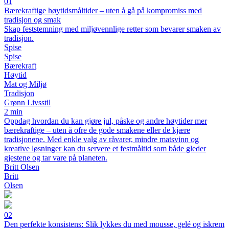
01
Bærekraftige høytidsmåltider – uten å gå på kompromiss med
tradisjon og smak
Skap feststemning med miljøvennlige retter som bevarer smaken av
tradisjon.
Spise
Spise
Bærekraft
Høytid
Mat og Miljø
Tradisjon
Grønn Livsstil
2 min
Oppdag hvordan du kan gjøre jul, påske og andre høytider mer
bærekraftige – uten å ofre de gode smakene eller de kjære
tradisjonene. Med enkle valg av råvarer, mindre matsvinn og
kreative løsninger kan du servere et festmåltid som både gleder
gjestene og tar vare på planeten.
Britt Olsen
Britt
Olsen
02
Den perfekte konsistens: Slik lykkes du med mousse, gelé og iskrem