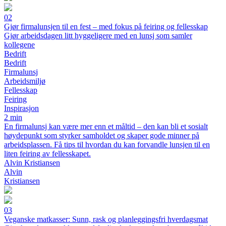
02
Gjør firmalunsjen til en fest – med fokus på feiring og fellesskap
Gjør arbeidsdagen litt hyggeligere med en lunsj som samler
kollegene
Bedrift
Bedrift
Firmalunsj
Arbeidsmiljø
Fellesskap
Feiring
Inspirasjon
2 min
En firmalunsj kan være mer enn et måltid – den kan bli et sosialt
høydepunkt som styrker samholdet og skaper gode minner på
arbeidsplassen. Få tips til hvordan du kan forvandle lunsjen til en
liten feiring av fellesskapet.
Alvin Kristiansen
Alvin
Kristiansen
03
Veganske matkasser: Sunn, rask og planleggingsfri hverdagsmat