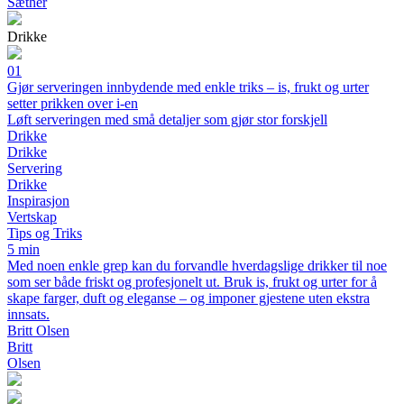
Sæther
Drikke
01
Gjør serveringen innbydende med enkle triks – is, frukt og urter
setter prikken over i-en
Løft serveringen med små detaljer som gjør stor forskjell
Drikke
Drikke
Servering
Drikke
Inspirasjon
Vertskap
Tips og Triks
5 min
Med noen enkle grep kan du forvandle hverdagslige drikker til noe
som ser både friskt og profesjonelt ut. Bruk is, frukt og urter for å
skape farger, duft og eleganse – og imponer gjestene uten ekstra
innsats.
Britt Olsen
Britt
Olsen