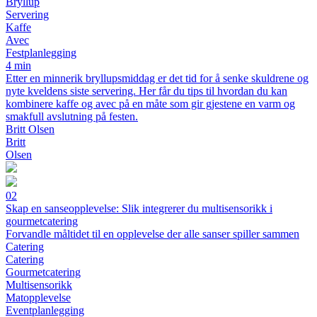
Bryllup
Servering
Kaffe
Avec
Festplanlegging
4 min
Etter en minnerik bryllupsmiddag er det tid for å senke skuldrene og
nyte kveldens siste servering. Her får du tips til hvordan du kan
kombinere kaffe og avec på en måte som gir gjestene en varm og
smakfull avslutning på festen.
Britt Olsen
Britt
Olsen
02
Skap en sanseopplevelse: Slik integrerer du multisensorikk i
gourmetcatering
Forvandle måltidet til en opplevelse der alle sanser spiller sammen
Catering
Catering
Gourmetcatering
Multisensorikk
Matopplevelse
Eventplanlegging