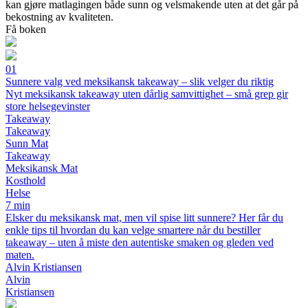
kan gjøre matlagingen både sunn og velsmakende uten at det går på
bekostning av kvaliteten.
Få boken
01
Sunnere valg ved meksikansk takeaway – slik velger du riktig
Nyt meksikansk takeaway uten dårlig samvittighet – små grep gir
store helsegevinster
Takeaway
Takeaway
Sunn Mat
Takeaway
Meksikansk Mat
Kosthold
Helse
7 min
Elsker du meksikansk mat, men vil spise litt sunnere? Her får du
enkle tips til hvordan du kan velge smartere når du bestiller
takeaway – uten å miste den autentiske smaken og gleden ved
maten.
Alvin Kristiansen
Alvin
Kristiansen