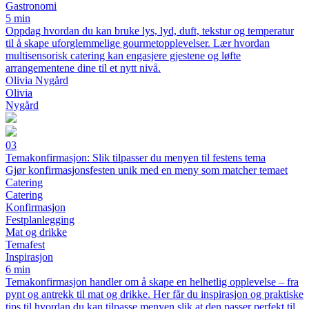
Gastronomi
5 min
Oppdag hvordan du kan bruke lys, lyd, duft, tekstur og temperatur
til å skape uforglemmelige gourmetopplevelser. Lær hvordan
multisensorisk catering kan engasjere gjestene og løfte
arrangementene dine til et nytt nivå.
Olivia Nygård
Olivia
Nygård
03
Temakonfirmasjon: Slik tilpasser du menyen til festens tema
Gjør konfirmasjonsfesten unik med en meny som matcher temaet
Catering
Catering
Konfirmasjon
Festplanlegging
Mat og drikke
Temafest
Inspirasjon
6 min
Temakonfirmasjon handler om å skape en helhetlig opplevelse – fra
pynt og antrekk til mat og drikke. Her får du inspirasjon og praktiske
tips til hvordan du kan tilpasse menyen slik at den passer perfekt til