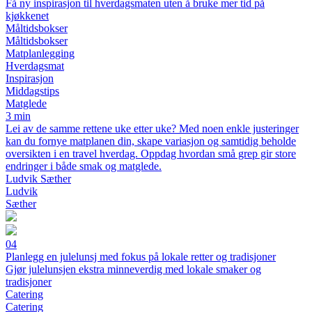
Få ny inspirasjon til hverdagsmaten uten å bruke mer tid på
kjøkkenet
Måltidsbokser
Måltidsbokser
Matplanlegging
Hverdagsmat
Inspirasjon
Middagstips
Matglede
3 min
Lei av de samme rettene uke etter uke? Med noen enkle justeringer
kan du fornye matplanen din, skape variasjon og samtidig beholde
oversikten i en travel hverdag. Oppdag hvordan små grep gir store
endringer i både smak og matglede.
Ludvik Sæther
Ludvik
Sæther
04
Planlegg en julelunsj med fokus på lokale retter og tradisjoner
Gjør julelunsjen ekstra minneverdig med lokale smaker og
tradisjoner
Catering
Catering