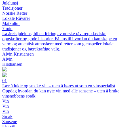
Julelunsj
Tradisjoner
Norske Retter
Lokale Råvarer
Matkultur
7 min
La årets julelunsj bli en feiring av norske råvarer, klassiske
oppskrifter og gode historier. Få tips til hvordan du kan skape en
varm og autentisk atmosfære med retter som gjenspeiler lokale
tradisjoner og bærekraftige valg.
Alvin Kristiansen
Alvin
Kristiansen
01
Lær å lukte og smake vin – uten å høres ut som en vinspecialist
Oppdag hvordan du kan nyte vin med alle sansene – uten å bruke
vinsnobbens språk
Vin
Vin
Vin
Smak
Sansene
Livsstil