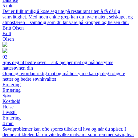
Balanse
5 min
Det er fullt mulig å kose seg ute på restaurant uten å få dårlig
samvittighet. Med noen enkle grep kan du nyte maten, selskapet og
atmosfæren – samtidig som du tar vare på kroppen og helsen din.
Britt Olsen
Britt
Olsen
02
Spis deg til bedre søvn – slik hjelper mat og måltidsrytme
nattesøvnen din
Oppdag hvordan riktig mat og måltidsrytme kan gi deg roligere
netter og bedre søvnkvalitet
Ernæring
Ernæring
Søvn
Kosthold
Helse
Livsstil
Ernæring
4 min
Søvnproblemer kan ofte spores tilbake til hva og når du spiser. I
denne artikkelen får du vite hvilke matvarer som fremmer søvn, hva