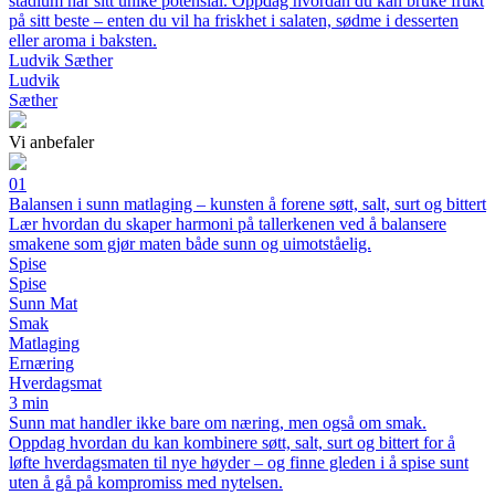
stadium har sitt unike potensial. Oppdag hvordan du kan bruke frukt
på sitt beste – enten du vil ha friskhet i salaten, sødme i desserten
eller aroma i baksten.
Ludvik Sæther
Ludvik
Sæther
Vi anbefaler
01
Balansen i sunn matlaging – kunsten å forene søtt, salt, surt og bittert
Lær hvordan du skaper harmoni på tallerkenen ved å balansere
smakene som gjør maten både sunn og uimotståelig.
Spise
Spise
Sunn Mat
Smak
Matlaging
Ernæring
Hverdagsmat
3 min
Sunn mat handler ikke bare om næring, men også om smak.
Oppdag hvordan du kan kombinere søtt, salt, surt og bittert for å
løfte hverdagsmaten til nye høyder – og finne gleden i å spise sunt
uten å gå på kompromiss med nytelsen.