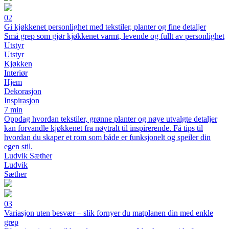
02
Gi kjøkkenet personlighet med tekstiler, planter og fine detaljer
Små grep som gjør kjøkkenet varmt, levende og fullt av personlighet
Utstyr
Utstyr
Kjøkken
Interiør
Hjem
Dekorasjon
Inspirasjon
7 min
Oppdag hvordan tekstiler, grønne planter og nøye utvalgte detaljer
kan forvandle kjøkkenet fra nøytralt til inspirerende. Få tips til
hvordan du skaper et rom som både er funksjonelt og speiler din
egen stil.
Ludvik Sæther
Ludvik
Sæther
03
Variasjon uten besvær – slik fornyer du matplanen din med enkle
grep