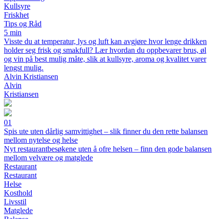
Kullsyre
Friskhet
Tips og Råd
5 min
Visste du at temperatur, lys og luft kan avgjøre hvor lenge drikken
holder seg frisk og smakfull? Lær hvordan du oppbevarer brus, øl
og vin på best mulig måte, slik at kullsyre, aroma og kvalitet varer
lengst mulig.
Alvin Kristiansen
Alvin
Kristiansen
01
Spis ute uten dårlig samvittighet – slik finner du den rette balansen
mellom nytelse og helse
Nyt restaurantbesøkene uten å ofre helsen – finn den gode balansen
mellom velvære og matglede
Restaurant
Restaurant
Helse
Kosthold
Livsstil
Matglede