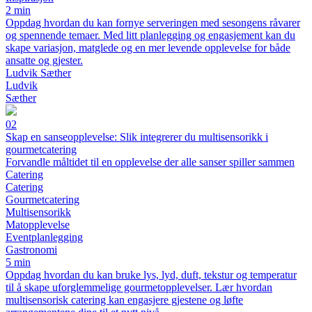
2 min
Oppdag hvordan du kan fornye serveringen med sesongens råvarer
og spennende temaer. Med litt planlegging og engasjement kan du
skape variasjon, matglede og en mer levende opplevelse for både
ansatte og gjester.
Ludvik Sæther
Ludvik
Sæther
02
Skap en sanseopplevelse: Slik integrerer du multisensorikk i
gourmetcatering
Forvandle måltidet til en opplevelse der alle sanser spiller sammen
Catering
Catering
Gourmetcatering
Multisensorikk
Matopplevelse
Eventplanlegging
Gastronomi
5 min
Oppdag hvordan du kan bruke lys, lyd, duft, tekstur og temperatur
til å skape uforglemmelige gourmetopplevelser. Lær hvordan
multisensorisk catering kan engasjere gjestene og løfte