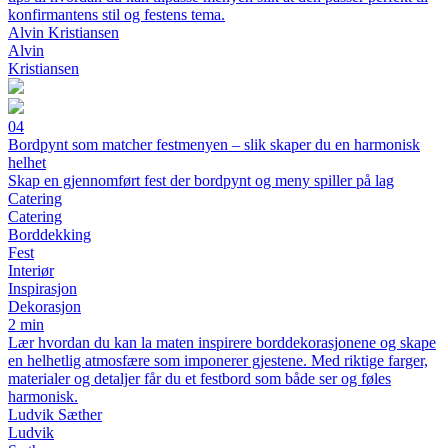
konfirmantens stil og festens tema.
Alvin Kristiansen
Alvin
Kristiansen
04
Bordpynt som matcher festmenyen – slik skaper du en harmonisk
helhet
Skap en gjennomført fest der bordpynt og meny spiller på lag
Catering
Catering
Borddekking
Fest
Interiør
Inspirasjon
Dekorasjon
2 min
Lær hvordan du kan la maten inspirere borddekorasjonene og skape
en helhetlig atmosfære som imponerer gjestene. Med riktige farger,
materialer og detaljer får du et festbord som både ser og føles
harmonisk.
Ludvik Sæther
Ludvik