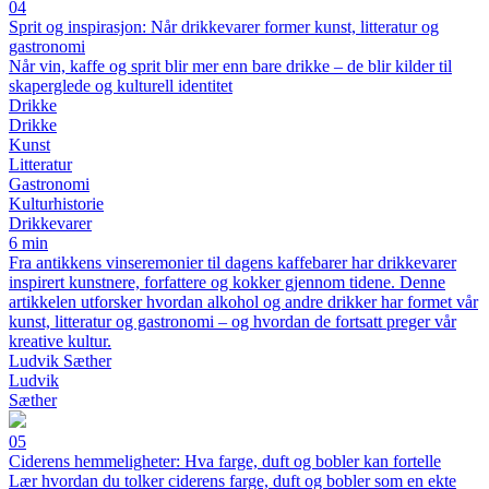
04
Sprit og inspirasjon: Når drikkevarer former kunst, litteratur og
gastronomi
Når vin, kaffe og sprit blir mer enn bare drikke – de blir kilder til
skaperglede og kulturell identitet
Drikke
Drikke
Kunst
Litteratur
Gastronomi
Kulturhistorie
Drikkevarer
6 min
Fra antikkens vinseremonier til dagens kaffebarer har drikkevarer
inspirert kunstnere, forfattere og kokker gjennom tidene. Denne
artikkelen utforsker hvordan alkohol og andre drikker har formet vår
kunst, litteratur og gastronomi – og hvordan de fortsatt preger vår
kreative kultur.
Ludvik Sæther
Ludvik
Sæther
05
Ciderens hemmeligheter: Hva farge, duft og bobler kan fortelle
Lær hvordan du tolker ciderens farge, duft og bobler som en ekte