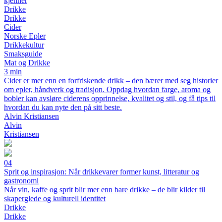
kjenner
Drikke
Drikke
Cider
Norske Epler
Drikkekultur
Smaksguide
Mat og Drikke
3 min
Cider er mer enn en forfriskende drikk – den bærer med seg historier
om epler, håndverk og tradisjon. Oppdag hvordan farge, aroma og
bobler kan avsløre ciderens opprinnelse, kvalitet og stil, og få tips til
hvordan du kan nyte den på sitt beste.
Alvin Kristiansen
Alvin
Kristiansen
04
Sprit og inspirasjon: Når drikkevarer former kunst, litteratur og
gastronomi
Når vin, kaffe og sprit blir mer enn bare drikke – de blir kilder til
skaperglede og kulturell identitet
Drikke
Drikke