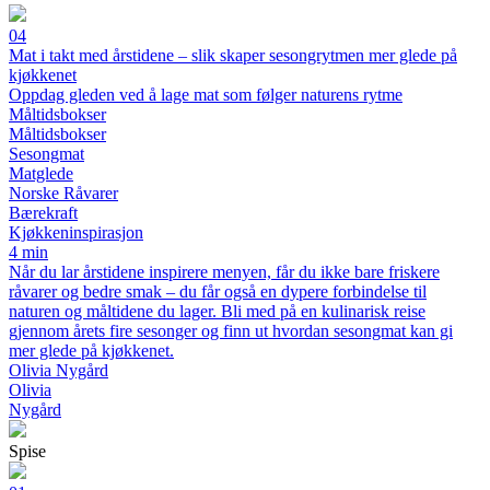
04
Mat i takt med årstidene – slik skaper sesongrytmen mer glede på
kjøkkenet
Oppdag gleden ved å lage mat som følger naturens rytme
Måltidsbokser
Måltidsbokser
Sesongmat
Matglede
Norske Råvarer
Bærekraft
Kjøkkeninspirasjon
4 min
Når du lar årstidene inspirere menyen, får du ikke bare friskere
råvarer og bedre smak – du får også en dypere forbindelse til
naturen og måltidene du lager. Bli med på en kulinarisk reise
gjennom årets fire sesonger og finn ut hvordan sesongmat kan gi
mer glede på kjøkkenet.
Olivia Nygård
Olivia
Nygård
Spise