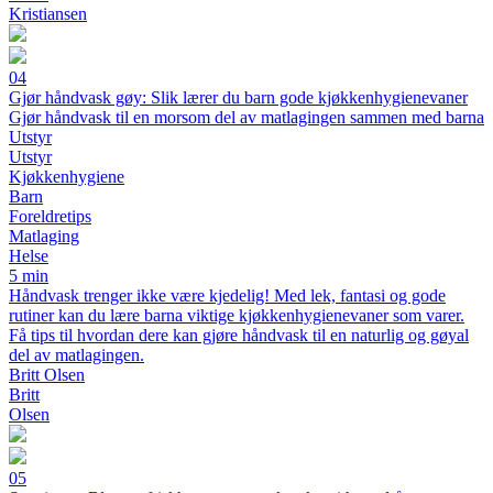
Kristiansen
04
Gjør håndvask gøy: Slik lærer du barn gode kjøkkenhygienevaner
Gjør håndvask til en morsom del av matlagingen sammen med barna
Utstyr
Utstyr
Kjøkkenhygiene
Barn
Foreldretips
Matlaging
Helse
5 min
Håndvask trenger ikke være kjedelig! Med lek, fantasi og gode
rutiner kan du lære barna viktige kjøkkenhygienevaner som varer.
Få tips til hvordan dere kan gjøre håndvask til en naturlig og gøyal
del av matlagingen.
Britt Olsen
Britt
Olsen
05