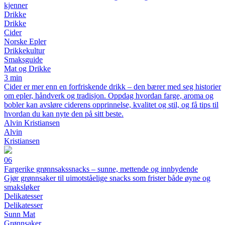
kjenner
Drikke
Drikke
Cider
Norske Epler
Drikkekultur
Smaksguide
Mat og Drikke
3 min
Cider er mer enn en forfriskende drikk – den bærer med seg historier
om epler, håndverk og tradisjon. Oppdag hvordan farge, aroma og
bobler kan avsløre ciderens opprinnelse, kvalitet og stil, og få tips til
hvordan du kan nyte den på sitt beste.
Alvin Kristiansen
Alvin
Kristiansen
06
Fargerike grønnsakssnacks – sunne, mettende og innbydende
Gjør grønnsaker til uimotståelige snacks som frister både øyne og
smaksløker
Delikatesser
Delikatesser
Sunn Mat
Grønnsaker