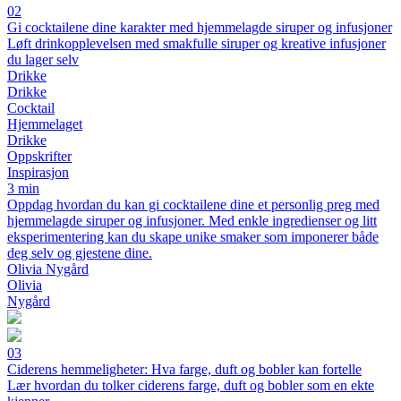
02
Gi cocktailene dine karakter med hjemmelagde siruper og infusjoner
Løft drinkopplevelsen med smakfulle siruper og kreative infusjoner
du lager selv
Drikke
Drikke
Cocktail
Hjemmelaget
Drikke
Oppskrifter
Inspirasjon
3 min
Oppdag hvordan du kan gi cocktailene dine et personlig preg med
hjemmelagde siruper og infusjoner. Med enkle ingredienser og litt
eksperimentering kan du skape unike smaker som imponerer både
deg selv og gjestene dine.
Olivia Nygård
Olivia
Nygård
03
Ciderens hemmeligheter: Hva farge, duft og bobler kan fortelle
Lær hvordan du tolker ciderens farge, duft og bobler som en ekte