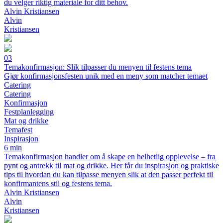
du velger riktig materiale for ditt behov.
Alvin Kristiansen
Alvin
Kristiansen
03
Temakonfirmasjon: Slik tilpasser du menyen til festens tema
Gjør konfirmasjonsfesten unik med en meny som matcher temaet
Catering
Catering
Konfirmasjon
Festplanlegging
Mat og drikke
Temafest
Inspirasjon
6 min
Temakonfirmasjon handler om å skape en helhetlig opplevelse – fra
pynt og antrekk til mat og drikke. Her får du inspirasjon og praktiske
tips til hvordan du kan tilpasse menyen slik at den passer perfekt til
konfirmantens stil og festens tema.
Alvin Kristiansen
Alvin
Kristiansen