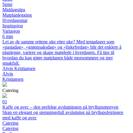
Spise
Middagstips
Matplanlegging
Hverdagsmat
Inspirasjon
Variasjon
6 min
Lei av de samme rettene uke etter uke? Med temadager som
«pastadag», «grønnsaksdag» og «fiskefredag» blir det enklere å
planlegge, variere og skape matglede i hverdagen. Få tips til
hvordan du kan gjøre matplanen både morsommere og mer
smakfull.
Alvin Kristiansen
Alvin
Kristiansen
Catering
01
Kaffe og avec – den perfekte avslutningen på bryllupsmenyen
Skap en elegant og stemningsfull avslutning på bryllupsfeiringen
med kaffe og avec
Catering
Catering