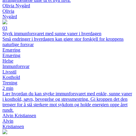
arrangementene dine til et nytt nivå.
Olivia Nygård
Olivia
Nygård
03
Styrk immunforsvaret med sunne vaner i hverdagen
Små endringer i hverdagen kan gjøre stor forskjell for kroppens
naturlige forsvar
Ernæring
Ernæring
Helse
Immunforsvar
Livsstil
Kosthold
Trening
2 min
Lær hvordan du kan styrke immunforsvaret med enkle, sunne vaner
i kosthold, søvn, bevegelse og stressmestring. Gi kroppen det den
trenger for å stå sterkere mot sykdom og holde energien oppe året
rundt.
Alvin Kristiansen
Alvin
Kristiansen