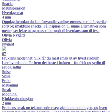
Snacks
Matinspirasjon
Hverdagsmat
4 min
Oppdag hvordan du kan forvandle vanlige grønnsaker til fargerike,
sprø og smakfulle snacks. Få inspirasjon til sunne alternativer som
metter, ser lekre ut og passer like godt til hverdags som til fest.
Olivia Nygård
Olivia
Nygård
07
Fruktens modenhet: Slik får du mest smak ut av hvert stadium
Lær hvordan du får frem det beste i frukten – fra frisk og syrlig til
søt og saftig
Spise
Spise
Frukt
Matlaging
Smak
Modning
Kjøkkeninspirasjon
2 min
Fruktens smak og tekstur endrer seg gjennom modningen, og hvert