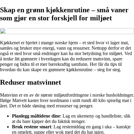
Skap en grønn kjøkkenrutine – små vaner
som gjør en stor forskjell for miljøet
Kjøkkenet er hjertet i mange norske hjem – et sted hvor vi lager mat,
samles og bruker mye energi, vann og ressurser. Nettopp derfor er det
også et sted hvor små endringer kan ha stor betydning for miljøet. Ved
å tenke litt grønnere i hverdagen kan du redusere matsvinn, spare
penger og bidra til et mer bærekraftig samfunn. Her får du tips til
hvordan du kan skape en grønnere kjøkkenrutine – steg for steg.
Reduser matsvinnet
Matsvinn er en av de største miljøutfordringene i norske husholdninger.
Ifølge Matvett kaster hver nordmann i snitt rundt 40 kilo spiselig mat i
året. Det er både sløsing med ressurser og penger.
Planlegg måltidene dine
: Lag en ukemeny og handleliste, slik
at du bare kjøper det du faktisk trenger.
Bruk restene smart
: Lag restemiddag en gang i uka – kanskje
en omelett, suppe eller wok med det du har igjen.