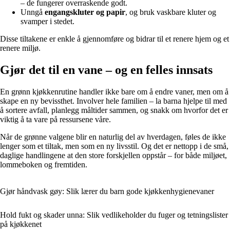
– de fungerer overraskende godt.
Unngå
engangskluter og papir
, og bruk vaskbare kluter og
svamper i stedet.
Disse tiltakene er enkle å gjennomføre og bidrar til et renere hjem og et
renere miljø.
Gjør det til en vane – og en felles innsats
En grønn kjøkkenrutine handler ikke bare om å endre vaner, men om å
skape en ny bevissthet. Involver hele familien – la barna hjelpe til med
å sortere avfall, planlegg måltider sammen, og snakk om hvorfor det er
viktig å ta vare på ressursene våre.
Når de grønne valgene blir en naturlig del av hverdagen, føles de ikke
lenger som et tiltak, men som en ny livsstil. Og det er nettopp i de små,
daglige handlingene at den store forskjellen oppstår – for både miljøet,
lommeboken og fremtiden.
Gjør håndvask gøy: Slik lærer du barn gode kjøkkenhygienevaner
Hold fukt og skader unna: Slik vedlikeholder du fuger og tetningslister
på kjøkkenet