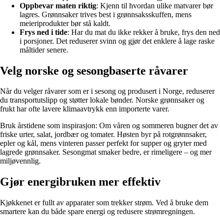
Oppbevar maten riktig
: Kjenn til hvordan ulike matvarer bør
lagres. Grønnsaker trives best i grønnsaksskuffen, mens
meieriprodukter bør stå kaldt.
Frys ned i tide
: Har du mat du ikke rekker å bruke, frys den ned
i porsjoner. Det reduserer svinn og gjør det enklere å lage raske
måltider senere.
Velg norske og sesongbaserte råvarer
Når du velger råvarer som er i sesong og produsert i Norge, reduserer
du transportutslipp og støtter lokale bønder. Norske grønnsaker og
frukt har ofte lavere klimaavtrykk enn importerte varer.
Bruk årstidene som inspirasjon: Om våren og sommeren bugner det av
friske urter, salat, jordbær og tomater. Høsten byr på rotgrønnsaker,
epler og kål, mens vinteren passer perfekt for supper og gryter med
lagrede grønnsaker. Sesongmat smaker bedre, er rimeligere – og mer
miljøvennlig.
Gjør energibruken mer effektiv
Kjøkkenet er fullt av apparater som trekker strøm. Ved å bruke dem
smartere kan du både spare energi og redusere strømregningen.