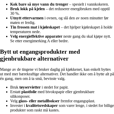
Kok bare så mye vann du trenger
– spesielt i vannkokeren.
Bruk lokk på kjelen
– det reduserer energibruken med opptil
30 %.
Utnytt ettervarmen
i ovnen, og slå den av noen minutter før
maten er ferdig.
Tin frossen mat i kjøleskapet
– det hjelper kjøleskapet å holde
temperaturen nede.
Velg energieffektive apparater
neste gang du skal kjøpe nytt.
Se etter energimerking A eller bedre.
Bytt ut engangsprodukter med
gjenbrukbare alternativer
Mange av de tingene vi bruker daglig på kjøkkenet, kan enkelt byttes
ut med mer bærekraftige alternativer. Det handler ikke om å bytte alt på
én gang, men om å ta små, bevisste valg.
Bruk
tøyservietter
i stedet for papir.
Erstatt
plastfolie
med bivokspapir eller gjenbrukbare
silikonposer.
Velg
glass- eller metallbokser
fremfor engangsplast.
Invester i
kvalitetsredskaper
som varer lenge, i stedet for billige
produkter som raskt må kastes.